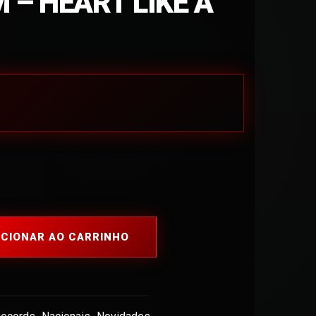
 – HEART LIKE A
ICIONAR AO CARRINHO