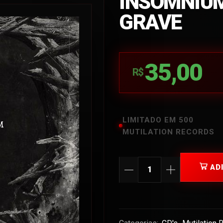
INSOMNIUM
GRAVE
35,00
R$
LIMITADO EM 500
MUTILATION RECORDS
AD