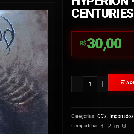
HYPERION 
CENTURIES
30,00
R$
AD
Categorias:
CD's
,
Importados
Compartilhar: