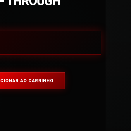
– THROUGH
ICIONAR AO CARRINHO