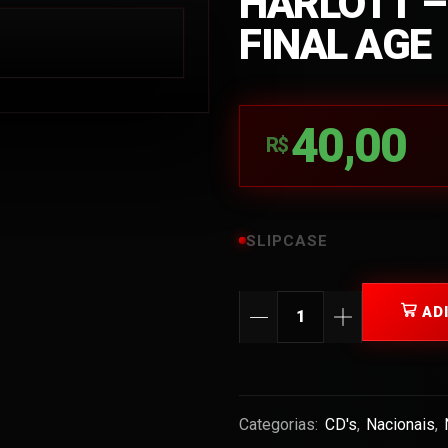
HARLOTT –
FINAL AGE
40,00
R$
SLIPCASE
AD
Categorias:
CD's
,
Nacionais
,