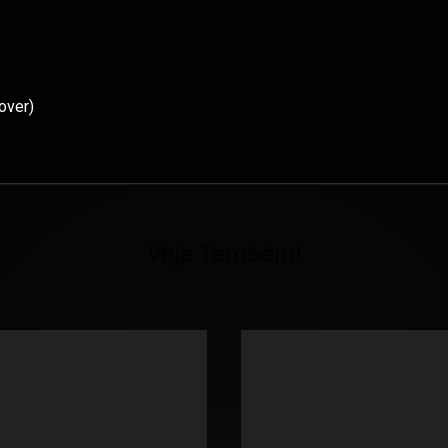
over)
Veja Também!