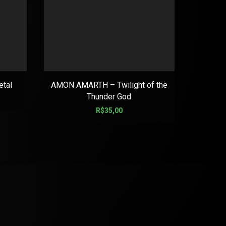
tal
AMON AMARTH – Twilight of the
AXIS PO
Thunder God
R$
35,00