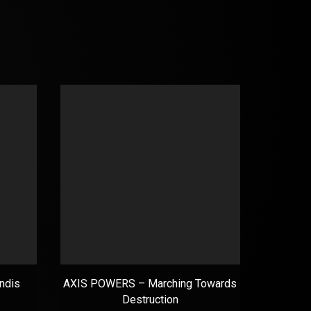
ndis
AXIS POWERS – Marching Towards
ANVI
Destruction