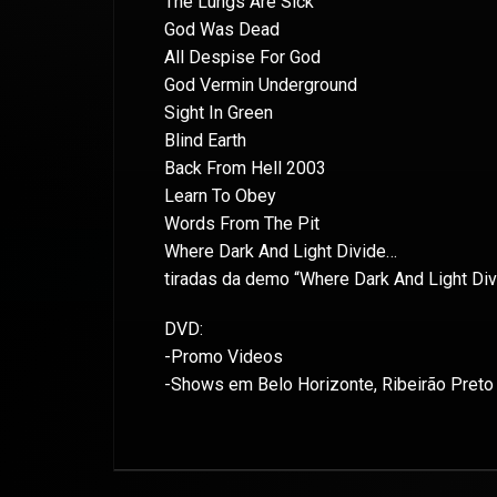
The Lungs Are Sick
God Was Dead
All Despise For God
God Vermin Underground
Sight In Green
Blind Earth
Back From Hell 2003
Learn To Obey
Words From The Pit
Where Dark And Light Divide…
tiradas da demo “Where Dark And Light Di
DVD:
-Promo Videos
-Shows em Belo Horizonte, Ribeirão Pret