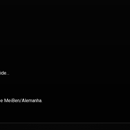
vide…
o e MeiBen/Alemanha.