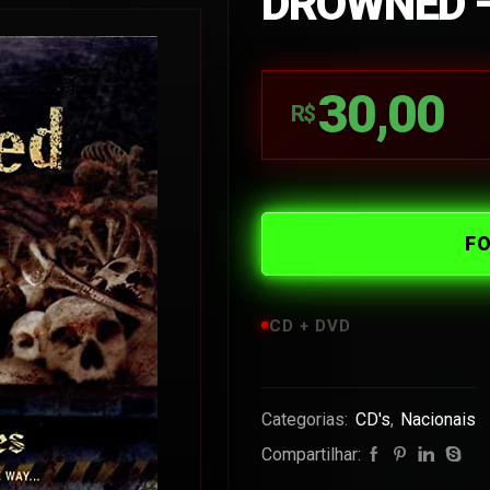
DROWNED –
30,00
R$
F
CD + DVD
Categorias:
CD's
,
Nacionais
Compartilhar: