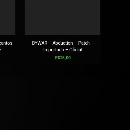
cantos
BYWAR – Abduction – Patch –
COLD
e
Importado – Oficial
S
R$
25,00