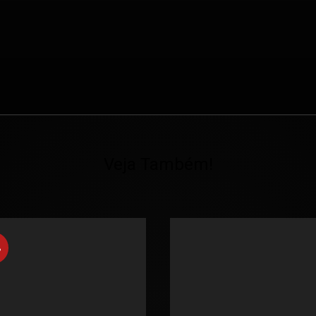
Veja Também!
%