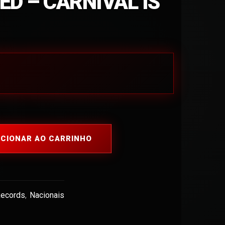
ED – CARNIVAL IS
ICIONAR AO CARRINHO
Records
,
Nacionais