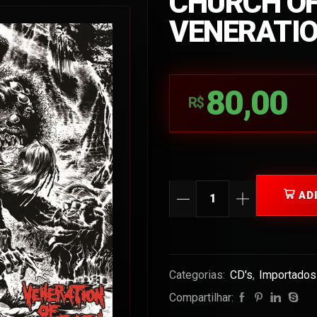
CHURCH OF
VENERATIO
80,00
R$
AD
Categorias:
CD's
,
Importados
Compartilhar: