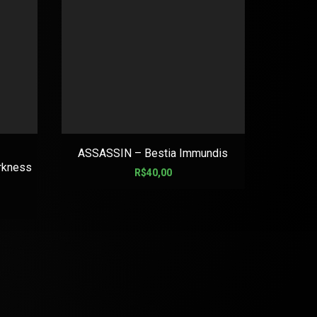
ASSASSIN – Bestia Immundis
ABORTED
rkness
R$
40,00