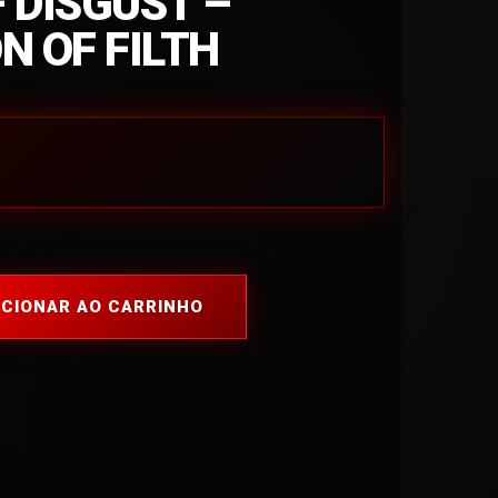
 DISGUST –
N OF FILTH
ICIONAR AO CARRINHO