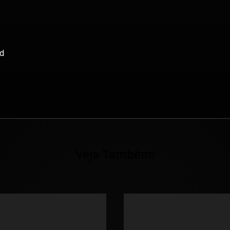
nd
Veja Também!