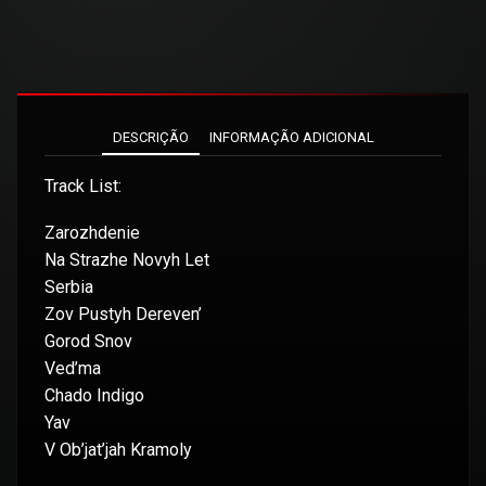
DESCRIÇÃO
INFORMAÇÃO ADICIONAL
Track List:
Zarozhdenie
Na Strazhe Novyh Let
Serbia
Zov Pustyh Dereven’
Gorod Snov
Ved’ma
Chado Indigo
Yav
V Ob’jat’jah Kramoly