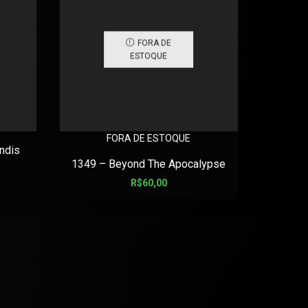
FORA DE
ESTOQUE
FORA DE ESTOQUE
ndis
ABORTED
1349 – Beyond The Apocalypse
R$
60,00