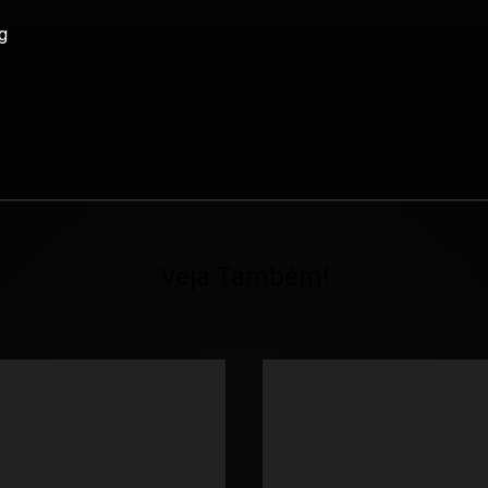
g
Veja Também!