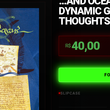
…AND OCEA
DYNAMIC G
THOUGHTS
40,00
R$
F
SLIPCASE