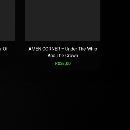
 Of
AMEN CORNER – Under The Whip
1349 –
And The Crown
R$
25,00