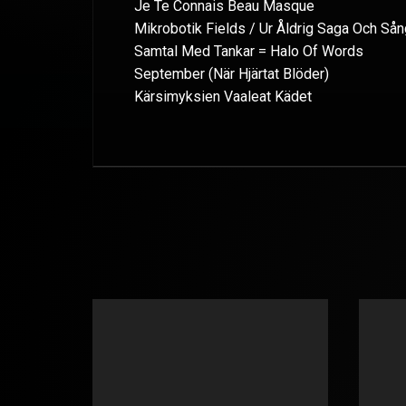
Je Te Connais Beau Masque
Mikrobotik Fields / Ur Åldrig Saga Och Sån
Samtal Med Tankar = Halo Of Words
September (När Hjärtat Blöder)
Kärsimyksien Vaaleat Kädet