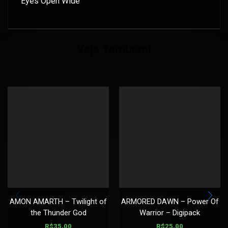
Eyes Open Wide
Veja Também!
AMON AMARTH – Twilight of
ARMORED DAWN – Power Of
the Thunder God
Warrior – Digipack
R$
35,00
R$
25,00