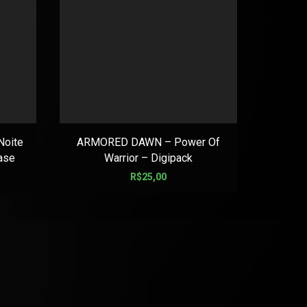
oite
ARMORED DAWN – Power Of
ANGEL 
ase
Warrior – Digipack
R$
25,00