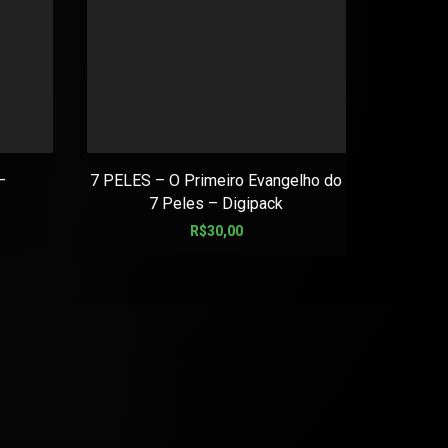
–
7 PELES – O Primeiro Evangelho do
BLOOD R
7 Peles – Digipack
R$
30,00