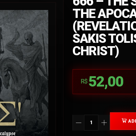
666 – THE 
THE APOCA
(REVELATIO
SAKIS TOLI
CHRIST)
52,00
R$
AD