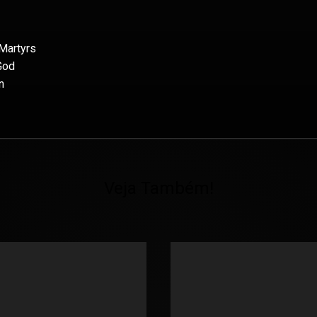
 Martyrs
God
n
Veja Também!