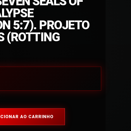
SEVEN SEALS OF
LYPSE​
N 5​:​7). PROJETO
S (ROTTING
ICIONAR AO CARRINHO